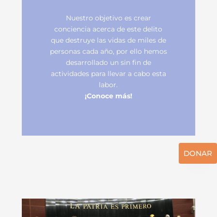
Nuestro objetivo es crear
conciencia acerca de este delito
que destruye las vidas de miles de
personas cada año, por ello hemos
desarrollado un sin fin de
actividades para llevar a cabo esta
labor.
¡Conoce más!
DONAR