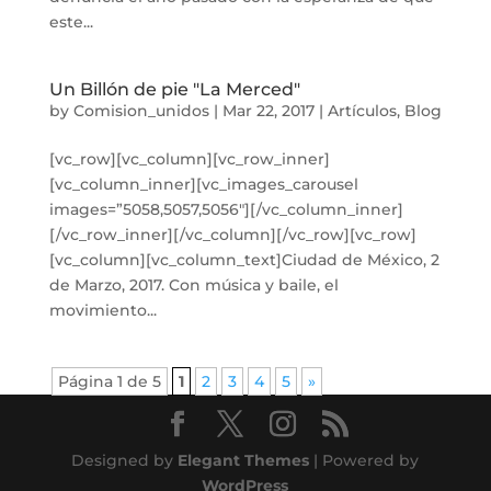
este...
Un Billón de pie "La Merced"
by
Comision_unidos
|
Mar 22, 2017
|
Artículos
,
Blog
[vc_row][vc_column][vc_row_inner]
[vc_column_inner][vc_images_carousel
images=”5058,5057,5056″][/vc_column_inner]
[/vc_row_inner][/vc_column][/vc_row][vc_row]
[vc_column][vc_column_text]Ciudad de México, 2
de Marzo, 2017. Con música y baile, el
movimiento...
Página 1 de 5
1
2
3
4
5
»
Designed by
Elegant Themes
| Powered by
WordPress