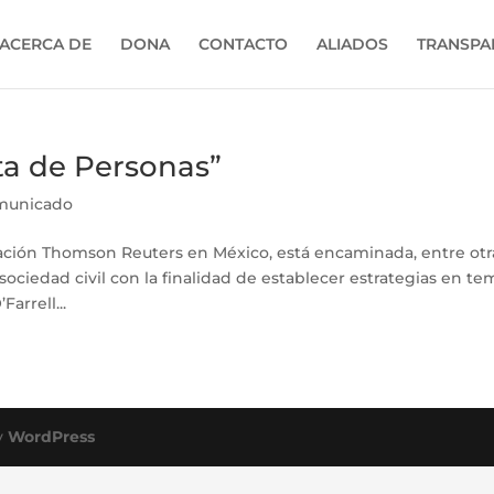
ACERCA DE
DONA
CONTACTO
ALIADOS
TRANSPA
ta de Personas”
municado
ación Thomson Reuters en México, está encaminada, entre otr
 sociedad civil con la finalidad de establecer estrategias en te
arrell...
y
WordPress