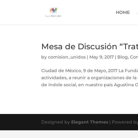
HOME
Mesa de Discusión “Tra
by
comision_unidos
|
May 9, 2017
|
Blog
,
Co
Ciudad de México, 9 de Mayo, 2017 La Fund
actividades, a reunir a organizaciones de la
de índole social, en nuestro país Agustina O’F
Designed by
Elegant Themes
| Powered b