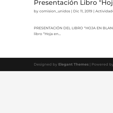
Presentación Libro "Ho
by
comision_unidos
|
Dic 11, 2019
|
Actividad
Ciudad de México, 
PRESENTACIÓN DEL LIBRO “HOJA EN BLANCO” 
libro “Hoja en...
Designed by
Elegant Themes
| Powered b