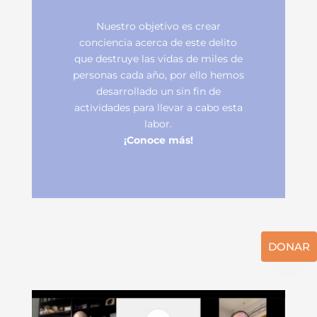
Nuestro objetivo es crear
conciencia acerca de este delito
que destruye las vidas de miles de
personas cada año, por ello hemos
desarrollado un sin fin de
actividades para llevar a cabo esta
labor.
¡Conoce más!
DONAR