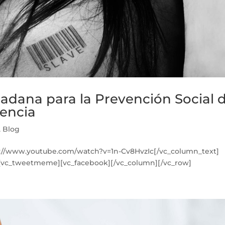
dadana para la Prevención Social 
uencia
,
Blog
s://www.youtube.com/watch?v=1n-Cv8HvzIc[/vc_column_text]
][vc_tweetmeme][vc_facebook][/vc_column][/vc_row]