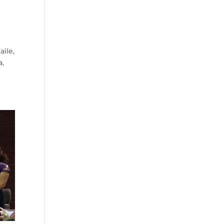
aile,
a,