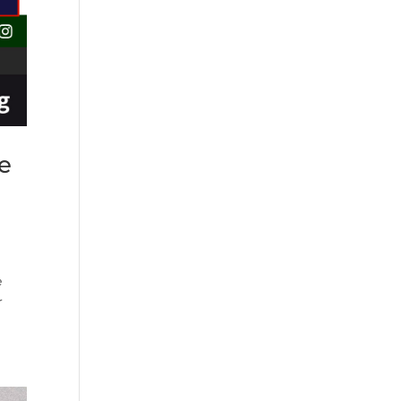
de
e
r